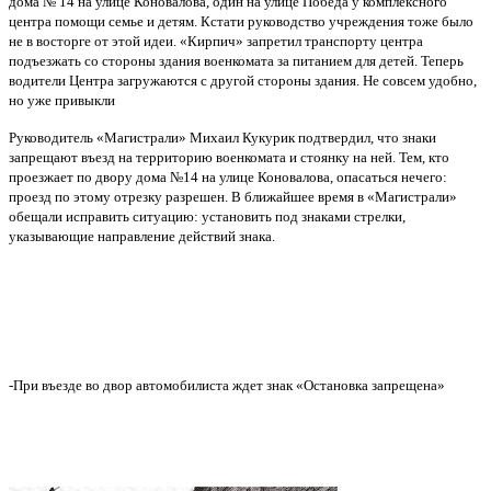
дома № 14 на улице Коновалова, один на улице Победа у комплексного
центра помощи семье и детям.
Кстати руководство учреждения тоже было
не в восторге от этой идеи. «Кирпич» запретил транспорту центра
подъезжать со стороны здания военкомата за питанием для детей. Теперь
водители Центра загружаются с другой стороны здания. Не совсем удобно,
но уже привыкли
Руководитель «Магистрали» Михаил Кукурик подтвердил, что знаки
запрещают въезд на территорию военкомата и стоянку на ней. Тем, кто
проезжает по двору дома №14 на улице Коновалова, опасаться нечего:
проезд по этому отрезку разрешен. В ближайшее время в «Магистрали»
обещали исправить ситуацию: установить под знаками стрелки,
указывающие направление действий знака.
-При въезде во двор автомобилиста ждет знак «Остановка запрещена»