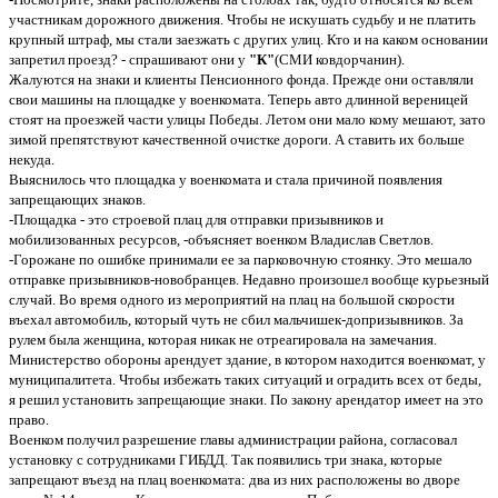
участникам дорожного движения. Чтобы не искушать судьбу и не платить
крупный штраф, мы стали заезжать с других улиц. Кто и на каком основании
запретил проезд? - спрашивают они у
"К"
(СМИ ковдорчанин).
Жалуются на знаки и клиенты Пенсионного фонда. Прежде они оставляли
свои машины на площадке у военкомата. Теперь авто длинной вереницей
стоят на проезжей части улицы Победы. Летом они мало кому мешают, зато
зимой препятствуют качественной очистке дороги. А ставить их больше
некуда.
Выяснилось что площадка у военкомата и стала причиной появления
запрещающих знаков.
-Площадка - это строевой плац для отправки призывников и
мобилизованных ресурсов, -объясняет военком Владислав Светлов.
-Горожане по ошибке принимали ее за парковочную стоянку. Это мешало
отправке призывников-новобранцев. Недавно произошел вообще курьезный
случай. Во время одного из мероприятий на плац на большой скорости
въехал автомобиль, который чуть не сбил мальчишек-допризывников. За
рулем была женщина, которая никак не отреагировала на замечания.
Министерство обороны арендует здание, в котором находится военкомат, у
муниципалитета. Чтобы избежать таких ситуаций и оградить всех от беды,
я решил установить запрещающие знаки. По закону арендатор имеет на это
право.
Военком получил разрешение главы администрации района, согласовал
установку с сотрудниками ГИБДД. Так появились три знака, которые
запрещают въезд на плац военкомата: два из них расположены во дворе