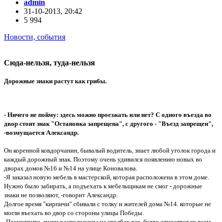
admin
31-10-2013, 20:42
5 994
Новости, события
Сюда-нельзя, туда-нельзя
Дорожные знаки растут как грибы.
- Ничего не пойму: здесь можно проезжать или нет? C одного въезда во
двор стоит знак "Остановка запрещена", с другого - "Въезд запрещен",
-возмущается Александр.
Он коренной ковдорчанин, бывалый водитель, знает любой уголок города и
каждый дорожный знак. Поэтому очень удивился появлению новых во
дворах домов №16 и №14 на улице Коновалова.
-Я заказал новую мебель в мастерской, которая расположена в этом доме.
Нужно было забирать, а подъехать к мебельщикам не смог - дорожные
знаки не позволяют, -говорит Александр.
Долгое время "кирпичи" сбивали с толку и жителей дома №14. которые не
могли въехать во двор со стороны улицы Победы.
-Посмотрите, знаки расположены на столбах так, будто относятся ко всем