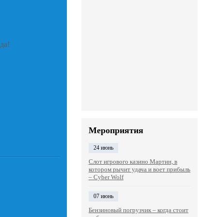
да!
Мероприятия
24 июнь
Слот игрового казино Мартин, в
котором рычит удача и воет прибыль
– Cyber Wolf
07 июнь
Бензиновый погрузчик – когда стоит