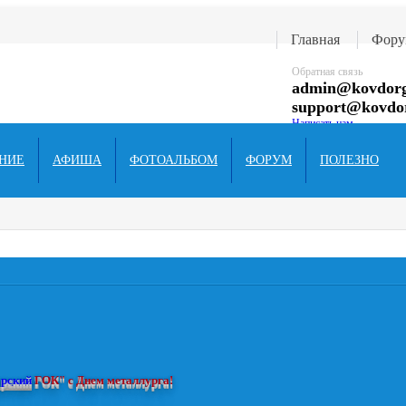
Главная
Фору
Обратная связь
admin@kovdorg
support@kovdo
Написать нам
НИЕ
АФИША
ФОТОАЛЬБОМ
ФОРУМ
ПОЛЕЗНО
рский
ГОК" с Днем металлурга!