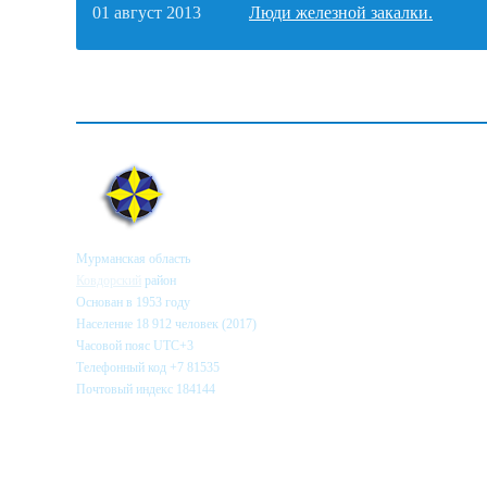
01 август 2013
Люди железной закалки.
О сайте
Мурманская область
Ковдорский
район
Основан в 1953 году
Население 18 912 человек (2017)
Часовой пояс UTC+3
Телефонный код +7 81535
Почтовый индекс 184144