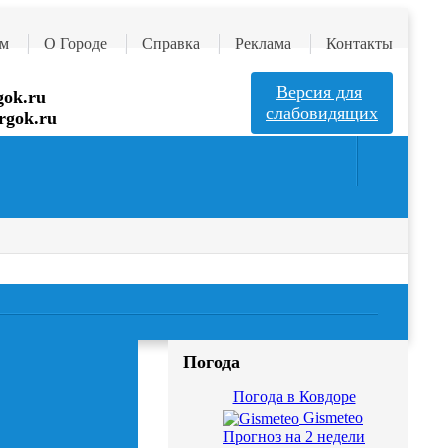
м
О Городе
Справка
Реклама
Контакты
Версия для
ok.ru
слабовидящих
rgok.ru
Запись к Врачу
Погода
Погода в Ковдоре
Gismeteo
Прогноз на 2 недели