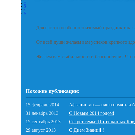
2
3
4
5
Для вас это особенно значимый праздник так к
От всей души желаем вам успехов,крепкого здо
Желаем вам стабильности и благополучия ! Теп
Похожие публикации:
15 февраль 2014
Афганистан — наша память и б
31 декабрь 2013
С Новым 2014 годом!
15 сентябрь 2013
Секрет семьи Потешкиных.Ков
29 август 2013
С Днем Знаний !