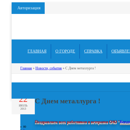
Авторизация
ГЛАВНАЯ
О ГОРОДЕ
СПРАВКА
ОБЪЯВЛЕ
Главная
»
Новости, события
» C Днем металлурга !
22
C Днем металлурга !
ИЮЛЬ
2013
Поздравляем всех работников и ветеранов ОАО "
Ковдо
80
1