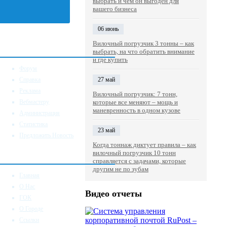
выбрать и чем он выгоден для
вашего бизнеса
06 июнь
ервис
Вилочный погрузчик 3 тонны – как
выбрать, на что обратить внимание
и где купить
Форум
Справка
27 май
Реклама
Вилочный погрузчик: 7 тонн,
Вебмастеру
которые все меняют – мощь и
маневренность в одном кузове
Администрация
Статистика
23 май
Предложить Новость
Когда тоннаж диктует правила – как
 Нас
вилочный погрузчик 10 тонн
справляется с задачами, которые
другим не по зубам
Главная
О Нас
Видео отчеты
ГОК
О Городе
Ссылки