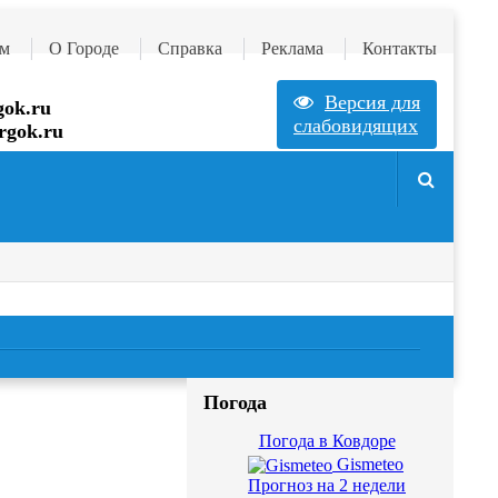
м
О Городе
Справка
Реклама
Контакты
Версия для
ok.ru
слабовидящих
rgok.ru
Запись к Врачу
Погода
Погода в Ковдоре
Gismeteo
Прогноз на 2 недели