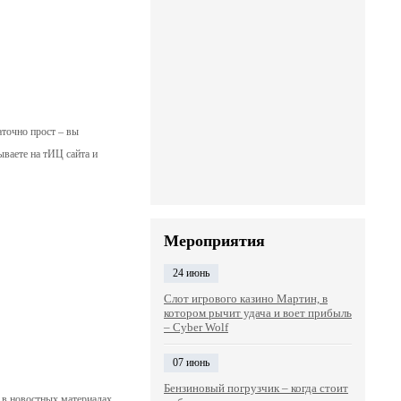
точно прост – вы
ываете на тИЦ сайта и
Мероприятия
24 июнь
Слот игрового казино Мартин, в
котором рычит удача и воет прибыль
– Cyber Wolf
07 июнь
Бензиновый погрузчик – когда стоит
 в новостных материалах