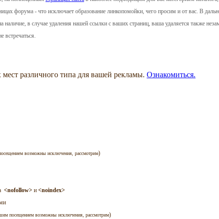
раницах форума - что исключает образование линкопомойки, чего просим и от вас. В да
а наличие, в случае удаления нашей ссылки с ваших страниц, ваша удаляется также неза
е встречаться.
 мест различного типа для вашей рекламы.
Ознакомиться.
)
осещением возможны исключения, рассмотрим
а
<nofollow>
и
<noindex>
ами
)
шим посещением возможны исключения, рассмотрим