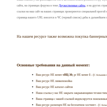
сайта, на страницах форума в теме
Дружественные сайты
, и на других ст
ссылки на наш сайт на ваших страницах проверяются специальной прогой н
страница вашего URL вносятся в ЧС (черный список) дабы в дальнейшем н
На нашем ресурсе также возможна покупка баннерных
Основные требования на данный момент:
Ваш ресурс НЕ менее
тИЦ-30;
pr НЕ менее
1 -
(
С большим п
Ваш ресурс НЕ линкопомойка
Ваш ресурс НЕ каталог-сайтов
Наша ссылка у вас НЕ закрыта закрывающими тегами тип
Ваша страница с нашей ссылкой индексируется поисковик
Ваш ресурс размещен НЕ на бесплатном хостинге - (
С боль