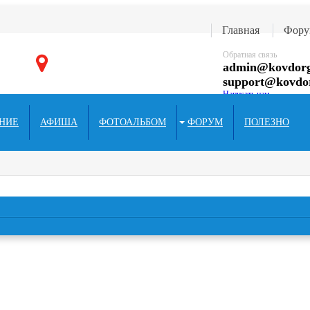
Главная
Фору
Обратная связь
admin@kovdorg
support@kovdo
Написать нам
НИЕ
АФИША
ФОТОАЛЬБОМ
ФОРУМ
ПОЛЕЗНО
k.ru