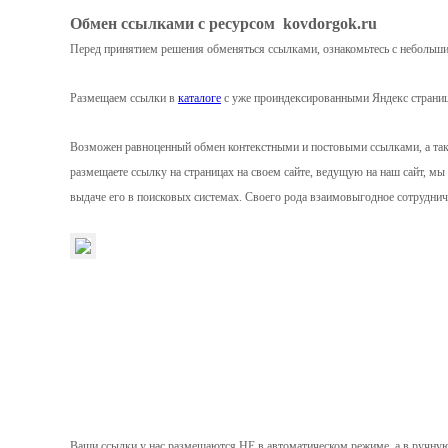
Обмен ссылками с ресурсом kovdorgok.ru
Перед принятием решения обменяться ссылками, ознакомьтесь с небольш
Размещаем ссылки в
каталоге
с уже проиндексированными Яндекс страни
Возможен равноценный обмен контекстными и постовыми ссылками, а такж
размещаете ссылку на страницах на своем сайте, ведущую на наш сайт, мы
выдаче его в поисковых системах. Своего рода взаимовыгодное сотруднич
Ваши ссылки у нас размещаются НЕ в автоматическом режиме, а в ручну