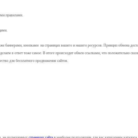
ими правилами.
цами.
е баннерами, кнопками на страницах вашего и нашего ресурсов. Принцип обмена доста
 делаем в ответ тоже самое. В итоге происходит обмен ссылками, что положительно сказ
ество для бесплатного продвижения сайтов.
ю, на полноценных
страницах сайта
в наиболее подходящим для вас категориям каталога,